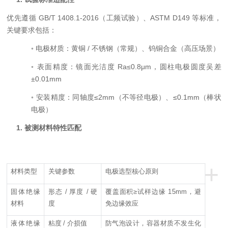
优先遵循
GB/T 1408.1-2016
（工频试验）、
ASTM D149
等标准，
关键要求包括：
◦
电极材质：黄铜
/
不锈钢（常规）、钨铜合金（高压场景）
◦
表面精度：镜面光洁度
Ra≤0.8μm
，圆柱电极圆度吴差
±0.01mm
◦
安装精度：同轴度
≤2mm
（不等径电极）、
≤0.1mm
（棒状
电极）
1.
被测材料特性匹配
+
材料类型
关键参数
电极选型核心原则
固体绝缘
形态
/
厚度
/
硬
覆盖面积
≥
试样边缘
15mm
，避
材料
度
免边缘效应
液体绝缘
粘度
/
介损值
防气泡设计，容器材质不发生化