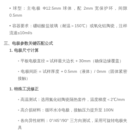
•
球型：主电极
Φ12.5mm
球体，配
2mm
宽保护环，间隙
0.5mm
•
容器要求：硼硅酸盐玻璃（耐温＞
150℃
）或氧化铝陶瓷，注样
流速
≤10ml/s
三、电极参数关键匹配公式
1.
电极尺寸计算
◦
平板电极直径
=
试样最大边长
+ 30mm
（确保边缘覆盖）
◦
电极间距
=
试样厚度
+ 0.5mm
（液体）
/ 0mm
（固体紧密
接触）
1.
特殊工况修正
◦
高温测试：选用氮化硅陶瓷隔热套件，温度梯度＜
2℃/mm
◦
高介损材料：循环水冷电极，接触压力提升至
100N
◦
各向异性材料：
0°/45°/90°
三方向测试，采用可旋转电极夹
具