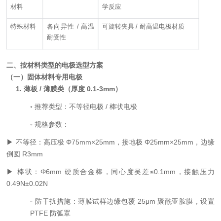
材料
学反应
特殊材料
各向异性
/
高温
可旋转夹具
/
耐高温电极材质
耐受性
二、按材料类型的电极选型方案
（一）固体材料专用电极
1.
薄板
/
薄膜类（厚度
0.1-3mm
）
◦
推荐类型：不等径电极
/
棒状电极
◦
规格参数：
▶
不等径：高压极
Φ75mm×25mm
，接地极
Φ25mm×25mm
，边缘
倒圆
R3mm
▶
棒状：
Φ6mm
硬质合金棒，同心度
吴
差
≤0.1mm
，接触压力
0.49N±0.02N
◦
防干扰措施：薄膜试样边缘包覆
25μm
聚酰亚胺膜，设置
PTFE
防弧罩