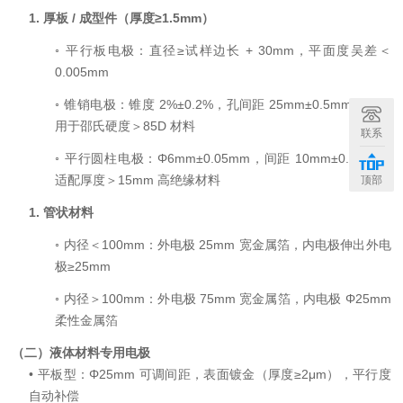
1.
厚板
/
成型件（厚度
≥1.5mm
）
◦
平行板电极：直径
≥
试样边长
+ 30mm
，平面度
吴
差＜
0.005mm
◦
锥销电极：锥度
2%±0.2%
，孔间距
25mm±0.5mm
，仅适
用于邵氏硬度＞
85D
材料
联系
◦
平行圆柱电极：
Φ6mm±0.05mm
，间距
10mm±0.2mm
，
适配厚度＞
15mm
高绝缘材料
顶部
1.
管状材料
◦
内径＜
100mm
：外电极
25mm
宽金属箔，内电极伸出外电
极
≥25mm
◦
内径＞
100mm
：外电极
75mm
宽金属箔，内电极
Φ25mm
柔性金属箔
（二）液体材料专用电极
•
平板型：
Φ25mm
可调间距，表面镀金（厚度
≥2μm
），平行度
自动补偿