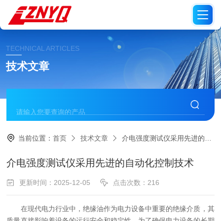
TECHNICAL ARTICLES
技术文章
当前位置：
首页
技术文章
介电强度测试仪采用先进的自动化控制技术
介电强度测试仪采用先进的自动化控制技术
更新时间：2025-12-05
点击次数：216
在现代电力行业中，绝缘油作为电力设备中重要的绝缘介质，其
质量直接影响着设备的运行安全和稳定性。为了确保电力设备的长期