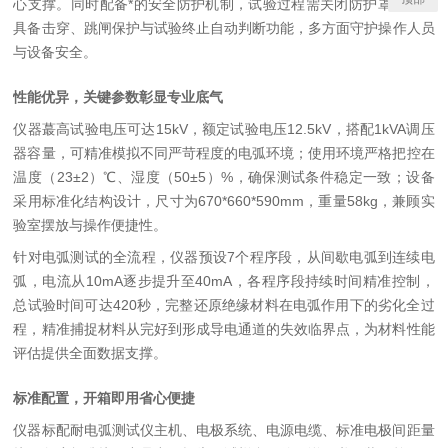
心支撑。同时配备*的安全防护机制，试验过程需关闭防护罩操作，
具备击穿、跳闸保护与试验终止自动判断功能，
多方面
守护操作人员
与设备安全。
性能优异，关键参数彰显专业底气
仪器蕞高试验电压可达
15kV
，额定试验电压
12.5kV
，搭配
1kVA
调压
器容量，可精准模拟不同严苛程度的电弧环境；使用环境严格把控在
温度（
23±2
）
℃
、湿度（
50±5
）
%
，确保测试条件稳定一致；设备
采用标准化结构设计，尺寸为
670*660*590mm
，重量
58kg
，兼顾实
验室摆放与操作便捷性。
针对电弧测试的全流程，仪器预设
7
个程序段，从间歇电弧到连续电
弧，电流从
10mA
逐步提升至
40mA
，各程序段持续时间精准控制，
总试验时间可达
420
秒，完整还原绝缘材料在电弧作用下的劣化全过
程，精准捕捉材料从完好到形成导电通道的失效临界点，为材料性能
评估提供全面数据支撑。
标准配置，开箱即用省心便捷
仪器标配耐电弧测试仪主机、电极系统、电源电缆、标准电极间距量