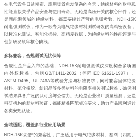
在电气设备日益精密、应用场景愈发复杂的今天，绝缘材料的耐电弧
性能直接关乎产品安全与使用寿命。无论是高压开关的核心部件，还
是新能源领域的绝缘材料，都需要经过严苛的电弧考验。
NDH-15K
耐电弧测试仪，作为一款专为电气绝缘材料测试研发的高精密设备，
以标准化测试、智能化操控、高精度数据，为绝缘材料的性能评定与
创新研发筑牢核心防线。
多标兼容，合规测试无忧保障
合规性是产品入市的基础，
NDH-15K
耐电弧测试仪深度契合多项国
内外权标准，包括
GB/T1411-2002
（等同
IEC 61621-1997
）、
ASTM D495
、
UL 746A
等试验方法与标准要求，同时兼容固体绝缘
材料、硫化橡胶、纺织品等多类材料的电阻率相关测试标准，确保测
试结果具备广泛的认可度与公信力。无论是企业出厂质量检测，还是
科研机构的新材料验证，都能精准匹配标准要求，助力产品顺利通过
各类安规认证。
全域适配，覆盖多行业应用场景
NDH-15K
凭借*的兼容性，广泛适用于电气绝缘材料、塑料（四氟、