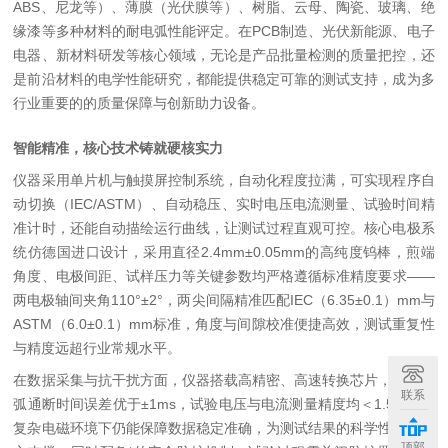
ABS
、尼龙等）、薄膜（光伏膜等）、树脂、云母、陶瓷、玻璃、绝
缘漆等多种材料的耐电弧性能评定。在
PCB
制造、光伏新能源、电子
电器、新材料研发等核心领域，无论是产品批量检测的质量把控，还
是前沿材料的电学性能研究，都能提供稳定可靠的测试支持，成为多
行业
重要的
的质量保障与创新助力设备。
智能精准，核心技术铸就硬核实力
仪器采用单片机与触摸屏控制系统，自动化程度拉满，可实现程序自
动切换（
IEC/ASTM
）、自动稳压、实时电压电流测量、试验时间精
准计时，还能自动描绘运行曲线，让测试过程直观可控。核心电极系
统仿德国进口设计，采用直径
2.4mm±0.05mm
的高纯度钨棒，煎
端
角度、电极间距、试样压力等关键参数均严格遵循标准精度要求
——
两电极轴间夹角
110°±2°
，两尖间隔精准匹配
IEC
（
6.35±0.1
）
mm
与
ASTM
（
6.0±0.1
）
mm
标准，角度与间隙校准便捷高效，测试重复性
与精度远超行业常规水平。
在数据采集与抗干扰方面，仪器搭载高精密、高速转换芯片，实现电
联系
弧通断时间误差优于
±1ms
，试验电压与电流测量精度均＜
1.5%
，在
复杂电磁环境下仍能保障数据稳定准确，为测试结果的科学性提供核
顶部