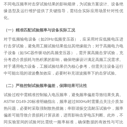
不同电压频率对击穿试验结果的影响规律，为试验方案设计、设备绝
缘选型及运行维护提供了关键指导，需结合实际应用场景针对性优
化。
（一）精准匹配试验频率与设备实际工况
对于低频输电设备（如
20Hz
低频变压器），应采用对应低频电压进
行击穿试验，避免用工频试验结果低估其绝缘能力；对于高频电力电
子设备（如
SiC
器件驱动的高频变压器），需开展高频击穿试验，充
分考虑介质损耗与热积累的影响，确保绝缘设计满足高频工况需求。
对于通用电力设备，工频试验结果仍为核心参考，但需关注设备运行
中可能出现的谐波叠加效应，必要时补充谐波频率下的击穿试验。
（二）严格控制试验频率偏差，保障结果可比性
试验过程中需精准控制输入电压频率，避免频率偏差导致结果失真。
ASTM D149-20
标准明确指出，频率超过
800Hz
时需重点关注介质加
热问题，必要时采取强制散热措施；串联谐振交流耐压试验中，频率
偏差可能导致介质损耗计算误差，进而影响击穿电压判断。此外，不
同实验室间的试验对比需统一频率标准，确保数据的有效性与可比