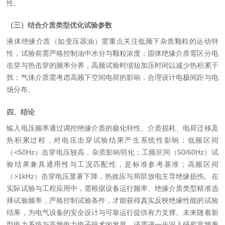
性。
（三）结合介质类型优化试验参数
液体绝缘介质（如变压器油）需重点关注低频下杂质颗粒的运动特
性，试验前需严格控制油中水分与颗粒浓度；固体绝缘介质需区分电
击穿与热击穿的频率分界，高频试验时缩短加压时间以减少热积累干
扰；气体介质需考虑高频下空间电荷的影响，合理设计电极间距与电
场分布。
四、结论
输入电压频率通过调控绝缘介质的极化特性、介质损耗、电荷迁移及
热积累过程，对电压击穿试验结果产生系统性影响：低频区间
（
<50Hz
）击穿电压较高，杂质影响弱化；工频区间（
50/60Hz
）试
验结果兼具通用性与工况匹配性，是标准参考基准；高频区间
（
>1kHz
）击穿电压显著下降，热效应与局部放电主导绝缘损伤。在
实际试验与工程应用中，需根据设备运行频率、绝缘介质类型精准选
择试验频率，严格控制试验条件，才能获得真实反映绝缘性能的试验
结果，为电气设备的安全设计与可靠运行提供有力支撑。未来随着新
型电力系统与高频电力电子技术的发展，还需进一步深入研究宽频率