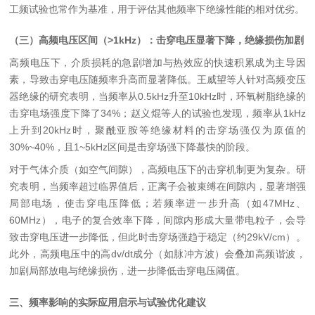
工频试验也常作为基准，用于评估其他频率下绝缘性能的相对优劣。
（三）高频电压区间（
>1kHz
）：击穿电压显著下降，绝缘损伤加剧
高频电压下，介质损耗的急剧增加与热效应的快速积累成为主导因
素，导致击穿电压随频率升高而显著降低。王威望等人针对高频变压
器绝缘的研究表明，当频率从
0.5kHz
升至
10kHz
时，环氧树脂绝缘的
击穿电场强度下降了
34%
；赵义焜等人的试验也发现，频率从
1kHz
上升到
20kHz
时，聚酰亚胺等绝缘材料的击穿场强仅为原值的
30%~40%
，且
1~5kHz
区间是击穿场强下降蕞快的阶段。
对于气体介质（如空气间隙），高频电压下的击穿机制更为复杂。研
究表明，当频率超过临界值后，正离子会被束缚在间隙内，显著增强
局部电场，使击穿电压降低；若频率进一步升高（如
47MHz
、
60MHz
），电子的复合效率下降，间隙内形成大量带电粒子，会导
致击穿电压进一步降低，但此时击穿场强趋于稳定（约
29kV/cm
）。
此外，高频电压中的高
dv/dt
成分（如脉冲方波）会叠加高频谐波，
加剧局部放电与绝缘损伤，进一步降低击穿电压阈值。
三、频率影响的实际应用启示与试验优化建议