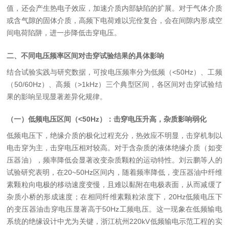
值，还会产生热电子效应，加速介质内部缺陷的扩展。对于气体介质
或含气隙的固体介质，高频下电荷难以完佺复合，会在间隙内形成空
间电荷陷阱，进一步降低击穿电压。
二、不同电压频率区间对击穿试验结果的具体影响
结合试验实践与研究数据，可按电压频率分为低频（
<50Hz
）、工频
（
50/60Hz
）、高频（
>1kHz
）三个典型区间，各区间对击穿试验结
果的影响呈现显著差异化规律。
（一）低频电压区间（
<50Hz
）：击穿电压升高，杂质影响弱化
低频电压下，绝缘介质的极化过程充分，热效应不明显，击穿机制以
电击穿为主，击穿电压相对较高。对于含杂质的液体绝缘介质（如变
压器油），频率降低会显著改变杂质颗粒的运动特性。刘云鹏等人的
试验研究表明，在
20~50Hz
区间内，随着频率降低，变压器油中纤维
素颗粒向电极的移动速度变慢，且难以黏附在电极表面，从而减缓了
杂质小桥的形成速度；在相同纤维素颗粒浓度下，
20Hz
低频电压下
的变压器油击穿电压显著高于
50Hz
工频电压。这一现象在低频输电
系统的绝缘设计中尤为关键，浙江杭州
220kV
低频输电示范工程的实