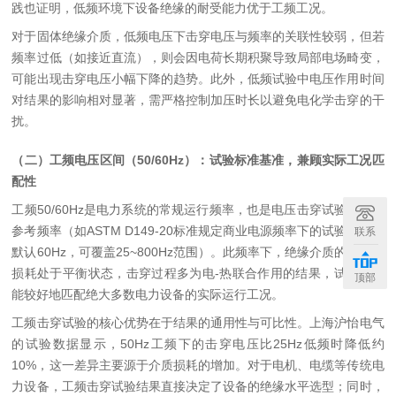
践也证明，低频环境下设备绝缘的耐受能力优于工频工况。
对于固体绝缘介质，低频电压下击穿电压与频率的关联性较弱，但若
频率过低（如接近直流），则会因电荷长期积聚导致局部电场畸变，
可能出现击穿电压小幅下降的趋势。此外，低频试验中电压作用时间
对结果的影响相对显著，需严格控制加压时长以避免电化学击穿的干
扰。
（二）工频电压区间（
50/60Hz
）：试验标准基准，兼顾实际工况匹
配性
工频
50/60Hz
是电力系统的常规运行频率，也是电压击穿试验的标准
参考频率（如
ASTM D149-20
标准规定商业电源频率下的试验方法，
联系
默认
60Hz
，可覆盖
25~800Hz
范围）。此频率下，绝缘介质的极化与
损耗处于平衡状态，击穿过程多为电
-
热联合作用的结果，试验结果
顶部
能较好地匹配绝大多数电力设备的实际运行工况。
工频击穿试验的核心优势在于结果的通用性与可比性。上海沪怡电气
的试验数据显示，
50Hz
工频下的击穿电压比
25Hz
低频时降低约
10%
，这一差异主要源于介质损耗的增加。对于电机、电缆等传统电
力设备，工频击穿试验结果直接决定了设备的绝缘水平选型；同时，