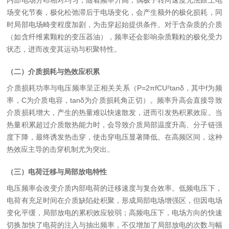
内部电场分布相对均匀；随着频率升高，偶极子转向速度无法跟上电
场变化节奏，极化松弛滞后于电场变化，会产生额外的极化损耗，同
时局部电场畸变程度加剧，为击穿起始提供条件。对于含杂质的介质
（如含纤维素颗粒的变压器油），频率还会影响杂质颗粒的极化受力
状态，进而改变其运动与积聚特性。
（二）介质损耗与热效应积累
介质损耗功率与电压频率呈正相关关系（
P=2πfCU²tanδ
，其中
f
为频
率，
C
为介质电容，
tanδ
为介质损耗角正切）。频率升高会直接导致
介质损耗增大，产生的热量难以快速散发，进而引发热积累效应。当
热量积累超过介质散热能力时，会导致介质局部温度升高、分子链强
度下降，最终诱发热击穿，使击穿电压显著降低。在高频区间，这种
热效应主导的击穿机制尤为突出。
（三）电荷迁移与局部放电特性
电压频率会改变介质内部电荷的迁移速度与复合效率。低频电压下，
电荷有充足时间在介质缺陷处积聚，形成局部电场增强区，但因电场
变化平缓，局部放电的累积效应较弱；高频电压下，电场方向的快速
切换加快了电荷的注入与抽出频率，不仅增加了局部放电的次数与幅