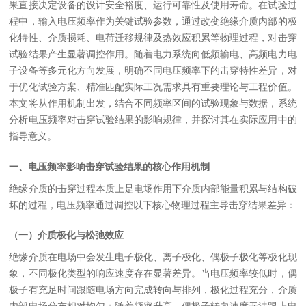
果直接决定设备的设计安全裕度、运行可靠性及使用寿命。在试验过
程中，输入电压频率作为关键试验参数，通过改变绝缘介质内部的极
化特性、介质损耗、电荷迁移规律及热效应积累等物理过程，对击穿
试验结果产生显著调控作用。随着电力系统向低频输电、高频电力电
子设备等多元化方向发展，明确不同电压频率下的击穿特性差异，对
于优化试验方案、精准匹配实际工况需求具有重要理论与工程价值。
本文将从作用机制出发，结合不同频率区间的试验现象与数据，系统
分析电压频率对击穿试验结果的影响规律，并探讨其在实际应用中的
指导意义。
一、电压频率影响击穿试验结果的核心作用机制
绝缘介质的击穿过程本质上是电场作用下介质内部能量积累与结构破
坏的过程，电压频率通过调控以下核心物理过程主导击穿结果差异：
（一）介质极化与松弛效应
绝缘介质在电场中会发生电子极化、离子极化、偶极子极化等极化现
象，不同极化类型的响应速度存在显著差异。当电压频率较低时，偶
极子有充足时间跟随电场方向完成转向与排列，极化过程充分，介质