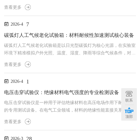
体的精准测量优势，在多个行业的研发、生产与质量控制中发挥着不
查看更多
可替代的作用。它通过模拟材料在实际工况中的受力与流动状态，精
准捕捉黏度、弹性模量、屈服应力等关键流变参数，为材料配方优
7
2026-4
化、工艺改进提供科学依据。本文将从工作原理、应用范围、行业帮
助三个核心维度，全面解析同轴圆筒旋转流变仪的核心价值，助力行
碳弧灯人工气候老化试验箱：材料耐候性加速测试核心装备
业从业者深入了解其应用逻辑与实践意义。一、同轴圆筒旋转流变仪
碳弧灯人工气候老化试验箱是以日光型碳弧灯为核心光源，在实验室
的...
环境下精准模拟户外光照、温度、湿度、降雨等综合气候条件，对材
料实施加速老化与耐候性评估的专用检测设备，是塑料、涂料、纺
查看更多
织、汽车、建材等行业验证产品户外耐久性的关键仪器。一、核心工
作原理：复刻户外老化的“实验室气候”设备以碳棒电弧放电为发光核
1
2026-4
心，两根专用碳棒在高压下产生高温电弧，激发碳蒸气释放出覆盖紫
外—可见光波段的辐射光，光谱匹配户外阳光对材料的老化作用波
电压击穿试验仪：绝缘材料电气强度的专业检测设备
段。配合闭环控制系统，同步调节工作室温度、黑板温度、相对湿
联系
电压击穿试验仪是一种用于评估绝缘材料在高压电场作用下耐受能力
度、...
的专用测试设备。在电气工业领域，材料的绝缘性能直接关系到设备
顶部
运行的安全性和可靠性，这台仪器通过模拟恶劣电压条件，为材料选
查看更多
择和质量控制提供关键数据支持。一、应用领域电压击穿试验仪的适
用范围十分广泛，覆盖了多个行业和材料类型：1.电工绝缘材料检
28
2026-3