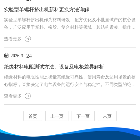
测：用于评估各类绝缘纸、绝缘板、绝缘薄膜、绝缘漆等材料的击穿
电压和介电强度，为电气设备设计提供基础数据。2.电线电缆行业：
实验型单螺杆挤出机新料更换方法详解
测试电缆绝缘层和护套材料的耐压性能，确保产品符合相关标准要...
实验型单螺杆挤出机作为材料研发、配方优化及小批量试产的核心设
备，广泛应用于塑料、橡胶、复合材料等领域，其结构紧凑、操作灵
活且用料量少的特点，决定了新料更换需兼顾精准性与规范性——既
查看更多
要避免新旧物料交叉污染，保障实验数据的准确性，也要保护设备部
件，延长使用寿命。本文结合实验型设备的操作特性，详细拆解新料
24
2026-3
更换的完整流程、关键要点及实操技巧，助力实验人员高效规范完成
换料操作。一、换料前准备工作换料前的充分准备是避免操作失误、
绝缘材料电阻测试方法、设备及电极差异解析
减少废料产生的基础，需从物料、设备、工具三个维度全面落实，
绝缘材料的电阻性能是衡量其绝缘可靠性、使用寿命及适用场景的核
尤...
心指标，直接决定了电气设备的运行安全与稳定性。不同类型的绝缘
材料（如陶瓷、塑料、橡胶等）、不同的应用场景（如高压设备、电
查看更多
子元件、户外设施），对应的电阻测试方法、所用设备及电极配置存
在显著差异。本文将系统梳理绝缘材料电阻测试的核心方法，深入剖
析测试设备与电极的区别，为相关测试工作的规范开展提供参考。
首页
上一页
下一页
末页
一、绝缘材料电阻测试的核心方法绝缘材料电阻测试的核心原理是通
过施加稳定直流电压，测量材料两端的泄漏电流，结合欧姆定律计算
出...