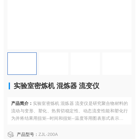
实验室密炼机 混炼器 流变仪
产品简介：
实验室密炼机 混炼器 流变仪是研究聚合物材料的
流动与变形、塑化、热剪切稳定性、动态流变性能和塑化行
为并将结果用扭矩--时间和扭矩--温度等用图表形式表示出来
的理想设备，以及多组份物料的混合，热固性树脂的交联固
化、弹性体的硫化，材料的动态稳定性以及螺杆转速对体系
产品型号：
ZJL-200A