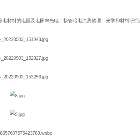
防静电材料的电阻及电阳率光电二极管暗电流测物理、光学和材料研究