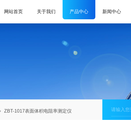
网站首页
关于我们
产品中心
新闻中心
ZBT-1017表面体积电阻率测定仪