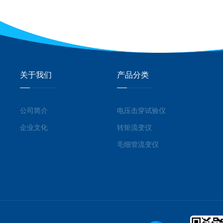
关于我们
产品分类
公司简介
电压击穿试验仪
企业文化
转矩流变仪
毛细管流变仪