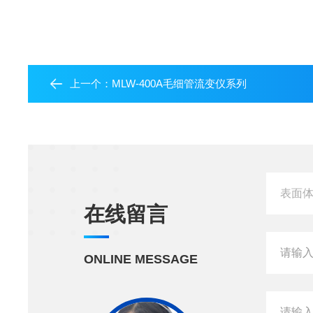
上一个：
MLW-400A毛细管流变仪系列
在线留言
ONLINE MESSAGE