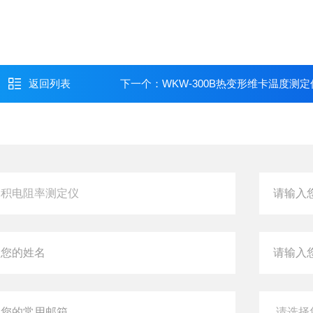
返回列表
下一个：
WKW-300B热变形维卡温度测定