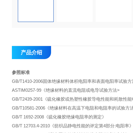
产品介绍
参照标准
GB/T1410-2006固体绝缘材料体积电阳率和表面电阳率试验方
ASTIM0257-99《绝缘材料的直流电阻或电导试验方法>
GB/T2439-2001《硫化橡胶或热塑性橡胶导电性能和耗散性
GB/T10581-2006《绝缘材料在高温下电阻和电阻率的试验方
GB/T 1692-2008《硫化橡胶绝缘电阻率的测定》
GB/T 12703.4-2010《纺织品静电性能的评定第4部分:电阳率