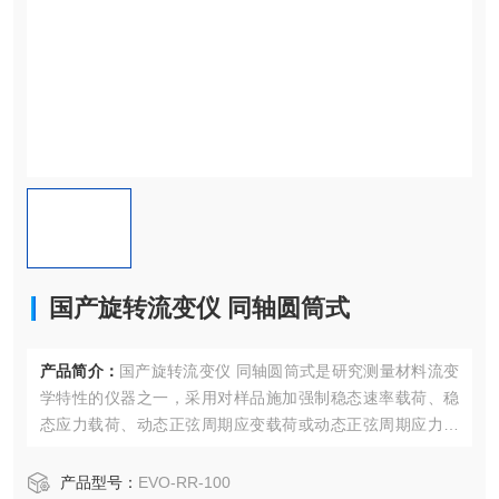
国产旋转流变仪 同轴圆筒式
产品简介：
国产旋转流变仪 同轴圆筒式是研究测量材料流变
学特性的仪器之一，采用对样品施加强制稳态速率载荷、稳
态应力载荷、动态正弦周期应变载荷或动态正弦周期应力载
荷的方式，观测样品对所施加载荷的响应数据；通过测量剪
切速率、剪切应力、振荡频率、应力应变振幅等流变数据，
产品型号：
EVO-RR-100