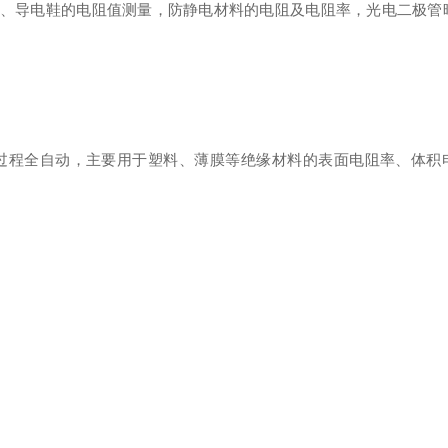
鞋、导电鞋的电阻值测量，防静电材料的电阻及电阻率，光电二极管
试过程全自动，主要用于塑料、薄膜等绝缘材料的表面电阻率、体积