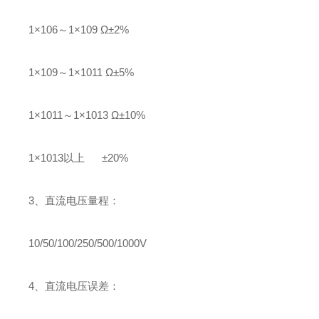
1×106～1×109 Ω±2%
1×109～1×1011 Ω±5%
1×1011～1×1013 Ω±10%
1×1013以上 ±20%
3、直流电压量程：
10/50/100/250/500/1000V
4、直流电压误差：