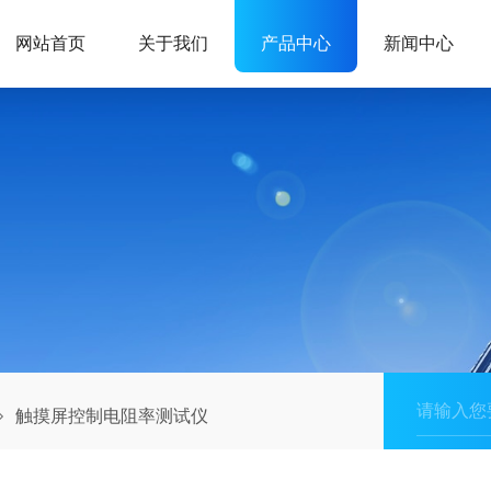
网站首页
关于我们
产品中心
新闻中心
触摸屏控制电阻率测试仪