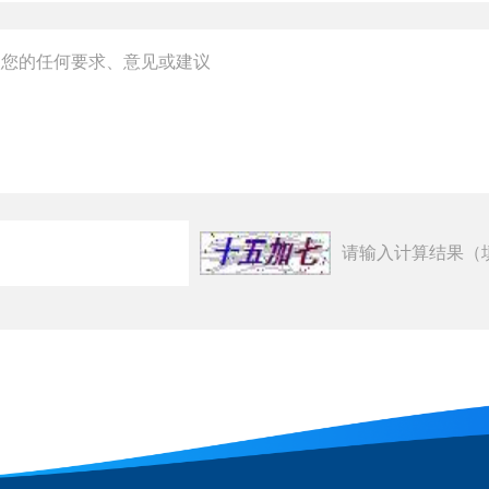
请输入计算结果（