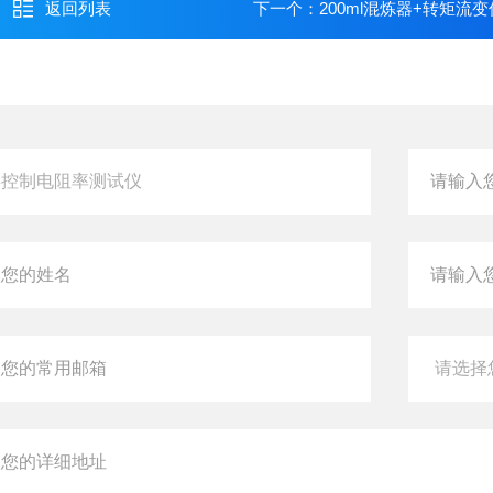
返回列表
下一个：
200ml混炼器+转矩流变