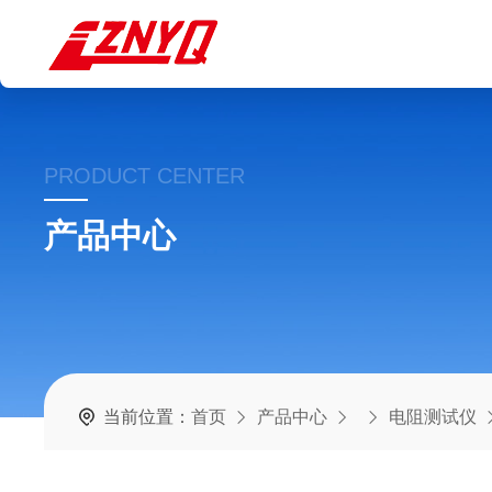
PRODUCT CENTER
产品中心
当前位置：
首页
产品中心
电阻测试仪