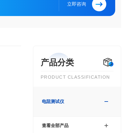
立即咨询
产品分类
PRODUCT CLASSIFICATION
电阻测试仪
查看全部产品