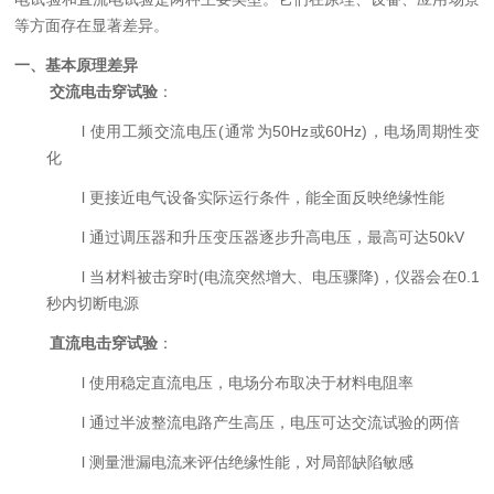
等方面存在显著差异。
一、基本原理差异
交流电击穿试验
：
l
使用工频交流电压
(通常为50Hz或60Hz)，电场周期性变
化
l
更接近电气设备实际运行条件，能全面反映绝缘性能
l
通过调压器和升压变压器逐步升高电压，最高可达
50kV
l
当材料被击穿时
(电流突然增大、电压骤降)，仪器会在0.1
秒内切断电源
直流电击穿试验
：
l
使用稳定直流电压，电场分布取决于材料电阻率
l
通过半波整流电路产生高压，电压可达交流试验的两倍
l
测量泄漏电流来评估绝缘性能，对局部缺陷敏感