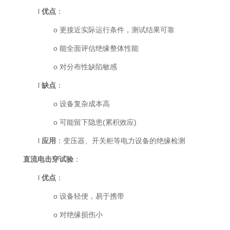
l
优点
：
o
更接近实际运行条件，测试结果可靠
o
能全面评估绝缘整体性能
o
对分布性缺陷敏感
l
缺点
：
o
设备复杂成本高
o
可能留下隐患
(累积效应)
l
应用
：变压器、开关柜等电力设备的绝缘检测
直流电击穿试验
：
l
优点
：
o
设备轻便，易于携带
o
对绝缘损伤小