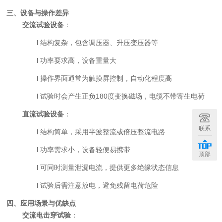
三、设备与操作差异
交流试验设备
：
l
结构复杂，包含调压器、升压变压器等
l
功率要求高，设备重量大
l
操作界面通常为触摸屏控制，自动化程度高
l
试验时会产生正负
180度变换磁场，电缆不带寄生电荷
直流试验设备
：
联系
l
结构简单，采用半波整流或倍压整流电路
l
功率需求小，设备轻便易携带
顶部
l
可同时测量泄漏电流，提供更多绝缘状态信息
l
试验后需注意放电，避免残留电荷危险
四、应用场景与优缺点
交流电击穿试验
：