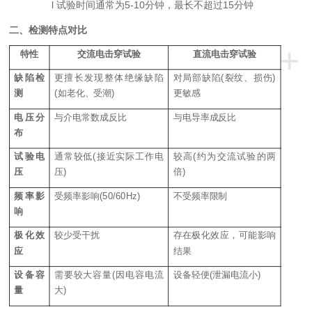
l
试验时间通常为
5-10分钟，最长不超过15分钟
二、检测特点对比
+
特性
交流电击穿试验
直流电击穿试验
缺陷检
更擅长发现整体绝缘缺陷
对局部缺陷
(裂纹、损伤)
测
(如老化、受潮)
更敏感
电压分
与介电常数成反比
与电导率成反比
布
试验电
通常较低
(接近实际工作电
较高
(约为交流试验的两
压
压)
倍)
频率影
受频率影响
(50/60Hz)
不受频率限制
响
极化效
较少受干扰
存在极化效应，可能影响
应
结果
设备容
需要较大容量
(因电容电流
设备轻便
(泄漏电流小)
量
大)