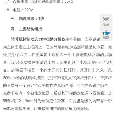
（
7
）
设备
重量：
33kg
包装后重量：
55kg
（
8
）电压：
220V
三、
精度等级：
1
级
联系
四、
主要结构组成
顶部
计算机控制动态力学扭辫分析仪
主机是由一支不锈钢试验腔
为主体固定在主框架上，它的外层有电加热层和低温制冷管，最
外层是保温层，在测试管上端插入一个由步进电机驱动的启动
器，该启动器插在测试管上端，其主齿轮与电机上的小齿轮啮
合。起动器下端是一个有小开口的扭转杆，其开口中夹入一条
200mm
长的玻璃丝扭辫。扭辫下端夹入下摆杆开口中，下摆杆
的下端有一个有定位齿的惯性光盘啮合器，可与光盘磁性啮合，
光盘下端有一个磁性定位器，通过其下端的定位调节器相吸。当
调至相距
2
～
3mm
时为最佳定位距离，在光盘边缘的内部有一套
光电角度检测器，用来检测扭辫的摆动角度的振幅。