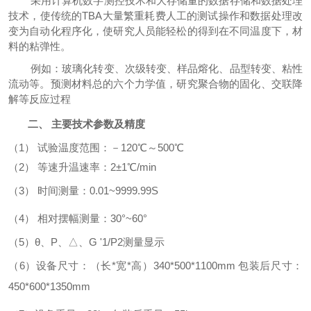
采用计算机数字测控技术和大存储量的数据存储和数据处理
技术，使传统的
TBA
大量繁重耗费人工的测试操作和数据处理改
变为自动化程序化，使研究人员能轻松的得到在不同温度下，材
料的粘弹性。
例如：玻璃化转变、次级转变、样品熔化、品型转变、粘性
流动等。预测材料总的六个力学值，研究聚合物的固化、交联降
解等反应过程
二、
主要技术参数及精度
（
1
） 试验温度范围：－
120
℃～
500
℃
（
2
） 等速升温速率：
2
±
1
℃
/min
（
3
） 时间测量：
0.01~9999.99S
（
4
） 相对摆幅测量：
30°~60°
（
5
）θ、
P
、△、
G '1/P2
测量显示
（
6
）
设备尺寸：（
长
*
宽
*
高
）
340*500*1100mm
包装后尺寸：
450*600*1350mm