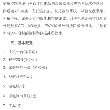
测量控制系统由三通道热电偶测温传感器和光电角位移传感器、
四通道
A/D
转换、高低温加热、制冷控制系统、试验光盘吸吊、
和角位移、试验启动伺服电机控制组成。
计算机系统除常规配置
外还配有
A/D
、
I/O
转换，
PWM
输出外围接口板卡组成。并配有
本所多年研制的控制和数据处理软件。
五、
基本配置
1
、主机一台
(
本公司
)
2
、样辨
20
条
(
本公司
)
3
、试验软件一套（本公司）
4
、品牌计算机
1
套
5
、液氮瓶
1
个
6
、液氮制冷系统
1
套
7
、工具
1
套