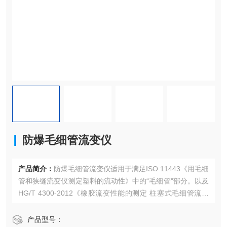
防爆毛细管流变仪
产品简介：
防爆毛细管流变仪适用于满足ISO 11443《用毛细
管和狭缝流变仪测定塑料的流动性》中的“毛细管"部分。以及
HG/T 4300-2012《橡胶流变性能的测定 柱塞式毛细管流变
仪法》标准，测定塑料及高分子材料的剪切速率和在一定温
度条件下，测定剪切应力作用下熔体的流动性，包括热塑性
产品型号：