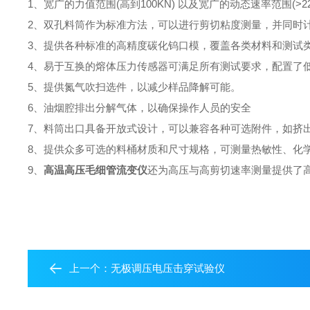
1、宽广的力值范围(高到100KN) 以及宽广的动态速率范围(>2
2、双孔料筒作为标准方法，可以进行剪切粘度测量，并同时计
3、提供各种标准的高精度碳化钨口模，覆盖各类材料和测试
4、易于互换的熔体压力传感器可满足所有测试要求，配置了
5、提供氮气吹扫选件，以减少样品降解可能。
6、油烟腔排出分解气体，以确保操作人员的安全
7、料筒出口具备开放式设计，可以兼容各种可选附件，如挤
8、提供众多可选的料桶材质和尺寸规格，可测量热敏性、化
9、
高温高压毛细管流变仪
还为高压与高剪切速率测量提供了
上一个：
无极调压电压击穿试验仪