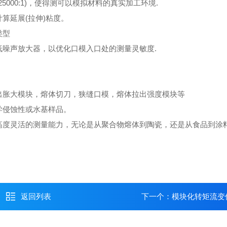
25000:1)，使得测可以模拟材料的真实加工环境.
算延展(拉伸)粘度。
类型
低噪声放大器，以优化口模入口处的测量灵敏度.
出胀大模块，熔体切刀，狭缝口模，熔体拉出强度模块等
学侵蚀性或水基样品。
高度灵活的测量能力，无论是从聚合物熔体到陶瓷，还是从食品到涂
返回列表
下一个：
模块化转矩流变