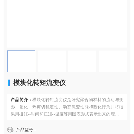
模块化转矩流变仪
产品简介：
模块化转矩流变仪是研究聚合物材料的流动与变
形、塑化、热剪切稳定性、动态流变性能和塑化行为并将结
果用扭矩--时间和扭矩--温度等用图表形式表示出来的理想设
备，以及多组份物料的混合，热固性树脂的交联固化、弹性
体的硫化，材料的动态稳定性以及螺杆转速对体系加工性能
产品型号：