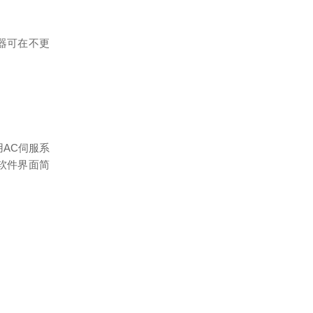
器可在不更
用
AC
伺服系
软件界面简