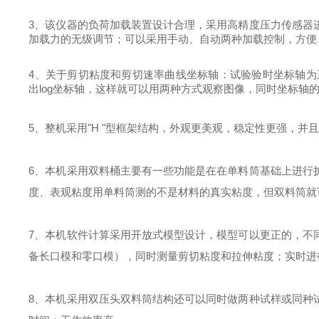
3
、该仪器的负荷加载装置设计合理，采用高精度压力传感器
加载力的无级调节；可以采用手动、自动两种加载控制，方便
4
、
关于剪切粘度和剪切速率曲线坐标轴：试验验时坐标轴为
出
log
坐标轴，这样就可以用两种方式观察图像，同时坐标轴
5
、整机采用
"
H
"
型框架
结构，外观更美观，稳定性更强，并
6
、本机采用双料桶主要有一些功能是在在单料筒基础上进行
度、表观粘度用单料筒测的不是材料的真实粘度，但双料筒就
7
、本机软件计算采用开放式模型设计，模型可以更正的，不
备长口模和零口模），同时测量剪切粘度和拉伸粘度；实时进
8
、本机采用双压头双料筒结构还可以同时做两种试样或同种