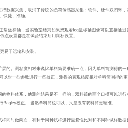
进行数据采集，取消了传统的负荷传感器采集；软件、硬件双闭环，
、快捷、准确。
正常坐标轴，当实验室结束如果想观看
log
坐标轴图像可以直接通过
的低点设置都是在试验结束后用鼠标设置。
且更易于运输和安装。
扩展的。测粘度相对来说比单料筒要准确一点，因为单料筒测得的一
可以对一些参数进行一些校正，测得的表观粘度相对单料筒测得的更
同的物料体系，他测的结果是不一样的，双料筒的两个口模可以进行
行
Bagley
校正。
当然单料筒也可以，只是没有双料筒更精准。
试样同时做两次，有利于同种试样进行重复性比对和不同种试样数据