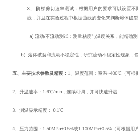
3、
阶梯剪切速率测试：根据用户的要求可以设置不
线，并且在实验过程中根据曲线的变化来判断熔体破
a)
流动
/
不流动测试：测量粘度与温度关系，能精确测
b
）
熔体破裂和流动不稳定性，研究流动不稳定性现象，
五、主要技术参数及精度：
1
、温度范围：室温
~400℃
（可根
2
、升温速率：
1-6℃/min
，连续可调，并可快速升温
3
、测温显示精度：
0.1℃
4
、压力范围：
1-50MPa±0.5%
或
1-
10
0MPa±0.5%
（
可根据用