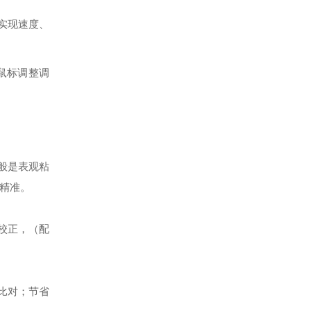
实现速度、
鼠标调整调
般是表观粘
精准。
校正，（配
比对；节省