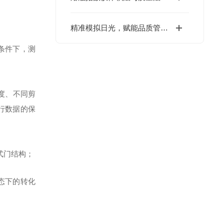
精准模拟日光，赋能品质管控——智能6500W水冷氙灯灯管重磅来袭
条件下，测
度、不同剪
行数据的保
式门结构；
态下的转化