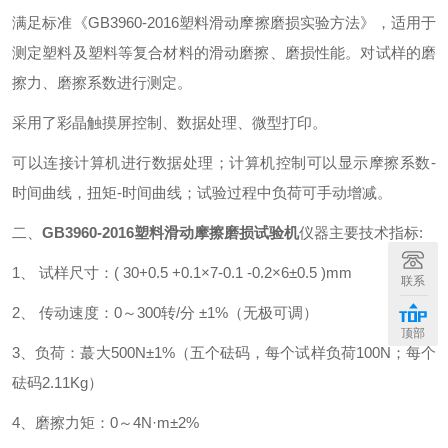
满足标准《GB3960-2016塑料滑动摩擦磨损实验方法》，适用于
测定塑料及塑料等复合材料的滑动磨擦、磨损性能。对试样的磨
擦力、磨擦系数进行测定。
采用了彩晶触摸屏控制、数据处理、微型打印。
可以连接计算机进行数据处理；计算机控制可以显示摩擦系数-
时间曲线，扭矩-时间曲线；试验过程中负荷可手动增减。
二、
GB3960-2016塑料滑动摩擦磨损试验机
仪器主要技术指标:
1、 试样尺寸：( 30+0.5 +0.1×7-0.1 -0.2×6±0.5 )mm
联系
2、 传动速度：0～300转/分 ±1%（无极可调）
顶部
3、负荷：蕞大500N±1%（五个砝码，每个试样负荷100N；每个
砝码2.11Kg）
4、磨擦力矩：0～4N·m±2%