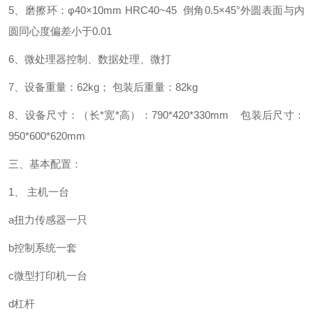
5、磨擦环：φ40×10mm HRC40~45 倒角0.5×45°外圆表面与内
圆同心度偏差小于0.01
6、微处理器控制、数据处理、微打
7、设备重量：62kg； 包装后重量：82kg
8、设备尺寸：（长*宽*高）：790*420*330mm 包装后尺寸：
950*600*620mm
三、基本配置：
1、 主机一台
a扭力传感器一只
b控制系统一套
c微型打印机一台
d杠杆