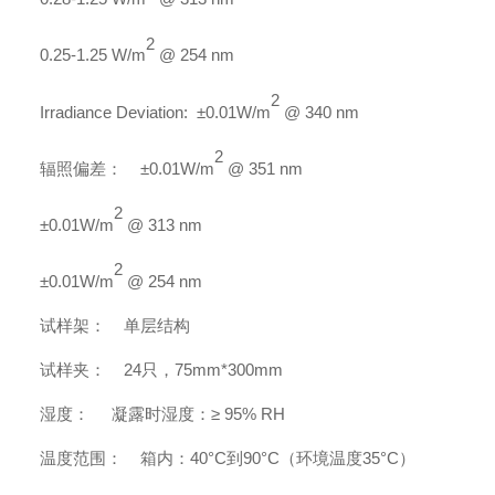
2
0.25-1.25 W/m
@ 254 nm
2
Irradiance Deviation:
±
0.01W/m
@ 340 nm
2
辐照偏差：
±
0.01W/m
@ 351 nm
2
±
0.01W/m
@ 313 nm
2
±
0.01W/m
@ 254 nm
试样架：
单层结构
试样夹：
24
只，
75
mm*
30
0mm
湿度：
凝露时湿度：
≥
95% RH
温度范围：
箱内：
40°C
到
90°C
（环境温度
35
°C
）