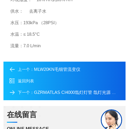
供水：
去离子水
水压：
193kPa
（
28PSI
）
水温：
≤ 18.5°C
流量：
7.0 L/min
MLW20KN毛细管流变仪
上一个：
返回列表
GZRMATLAS CI4000氙灯灯管 氙灯光源 国产平替
下一个：
在线留言
ONLINE MESSAGE