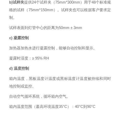
b)
试样夹
提供
24
个试样夹（
75
mm*
30
0mm
）用于4
8
个标准规
格的试样（
75
mm*
15
0mm
）。试样夹也可以根据客户要求定
制。
试样表面到灯管中心的距离为
50mm ± 3mm
c)
凝露控制
加热器加热水进行凝露控制，能够自动控制和显示。
凝露时湿度：
≥
95% RH
d)
温度控制
箱内温度，黑板温度计温度或黑标温度计温度被持续和同时
地控制或监控。
自动空气循环系统，循环箱内空气。
箱内温度范围（蕞高环境温度
35
°C
）：
40
°C
到
90°C