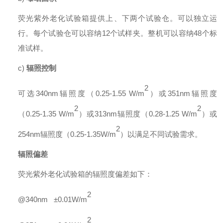
荧光紫外老化试验箱提供上、下两个试验仓。可以独立运
行。每个试验仓可以容纳
1
2
个试样夹
。整机可以容纳
4
8
个标
准试样。
c)
辐照控制
2
可选
340nm
辐照度（
0.
25
-1.
55 W/m
）或
3
51
nm
辐照度
2
2
（
0.
25
-1.
35 W/m
）或
313
nm
辐照度（
0.
28
-
1.25 W/m
）或
2
2
54
nm
辐照度（
0.25
-
1.35W/m
）以满足不同试验需求。
辐照偏差
荧光紫外老化试验箱的辐照度偏差如下：
2
@340nm
±
0.01W/m
2