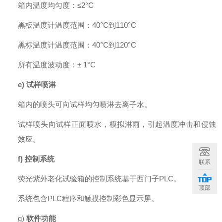
箱内温度均匀度：
≤
2°C
黑板温度计温度范围：
40
°C
到
110
°C
黑标温度计温度范围：
40
°C
到
120
°C
所有温度波动度：
±
1°C
e)
试样喷淋
箱内的喷头可向试样均匀喷淋去离子水。
试样喷头向试样正面喷水，模拟淋雨，引起温度冲击和侵蚀
效应。
f)
控制系统
联系
荧光紫外老化试验箱的控制系统基于西门子
PLC
。
顶部
系统包含
PLC程序和触摸控制彩色显示屏。
g)
软件功能