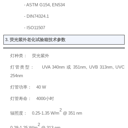
-
ASTM G154, EN534
-
DIN74324.1
-
ISO11507
3.
荧光紫外老化试验箱技术参数
灯种类：
荧光紫外
灯管类型：
UVA 340nm
或
351nm, UVB 313nm, UVC
254nm
灯
管
功率：
40
W
灯管寿命：
4
000
小时
2
辐照度：
0.25-1.35 W/m
@ 351 nm
2
0.28-1.25 W/m
@ 313 nm