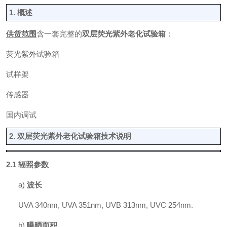
1.
概述
供货范围
含一套完整的
双层
荧光紫外老化
试验
箱
：
荧光紫外试验箱
试样
架
传感器
国内调试
2.
双层
荧光紫外老化试验箱
技术说明
2.1
辐照参数
a)
波长
UVA 340nm, UVA 351nm, UVB 313nm, UVC 254
nm
.
b)
曝晒面积