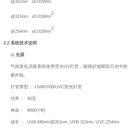
@351nm
±
0.01W/m
2
@313nm
±
0.01W/m
2
@254nm
±
0.01W/m
2.2
系统技术说明
a)
光源
气候老化试验系统使用荧光
UV灯管，能很好地模拟日光中的
紫外线。
灯管类型：
U
VA/UVB/UVC
荧光
灯管
功率：
40
瓦
寿命：
4
000
小时
波长：
UVA 340nm
或
351nm, UVB 313nm, UVC 254nm