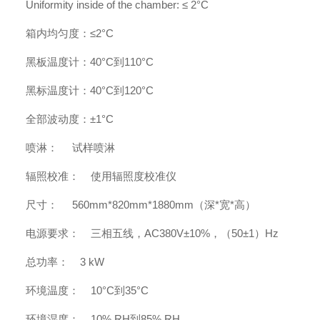
Uniformity inside of the chamber:
≤ 2°C
箱内均匀度：
≤
2°C
黑板温度计：
40°C
到
1
1
0°C
黑标温度计：
40°C
到
1
2
0°C
全部波动度：
±
1°C
喷淋：
试样喷淋
辐照校准：
使用辐照度校准仪
尺寸：
560mm*820mm*1880mm
（深
*
宽
*
高）
电源要求：
三相五线，
AC380V±10%
，（
50±1
）
Hz
总功率：
3
kW
环境温度：
1
0°C
到
35
°C
环境湿度：
10% RH
到
85% RH