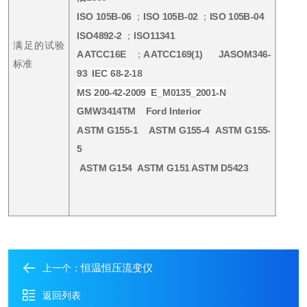
ISO 105B-06
；
ISO 105B-02
；
ISO 105B-04
ISO4892-2
；
ISO11341
满足的试验
AATCC16E
；
AATCC169(1)
JASOM346-
标准
93
IEC 68-2-18
MS 200-42-2009 E_M0135_2001-N
GMW3414TM Ford Interior
ASTM G155-1 ASTM G155-4 ASTM G155-
5
ASTM G154 ASTM G151 ASTM D5423
恒温恒压流变仪
上一个：
返回列表