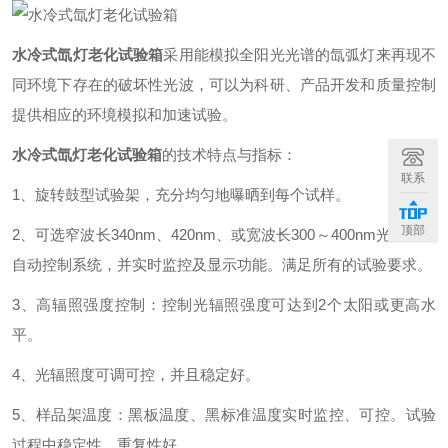
水冷式氙灯老化试验箱
采用能模拟全阳光光谱的氙弧灯来再现不
同环境下存在的破坏性光波，可以为科研、产品开发和质量控制
提供相应的环境模拟和加速试验。
水冷式氙灯老化试验箱
的技术特点与指标：
联系
1、旋转鼓型试验架，充分均匀地曝晒到每个试样。
顶部
2、可选窄波长340nm、420nm、或宽波长300～400nm光辐照度
自动控制系统，并实时监控及显示功能。满足所有的试验要求。
3、高辐照强度控制：控制光辐照强度可达到2个太阳或更高水
平。
4、光辐照度可调可控，并且稳定好。
5、样品架温度：黑板温度、黑标准温度实时监控、可控。试验
过程中稳定性、重复性好。