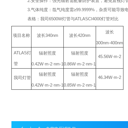
2.安全操作：
强光辐射需配备防护装置，避免直视灯
3.气体纯度：
氙气纯度需
≥99.9999%，杂质可能
表格：我司
6500W灯管与ATLASCI4000灯管对比
波长
项目名称
波长
340nm
波长
420nm
300nm-400nm
ATLAS灯
辐射照度
辐射照度
45.56W·m
-2
管
0.42W·m
-2
·nm
-1
0.86W·m
-2
·nm
-1
辐射照度
辐射照度
46.34W·m
-2
我司灯管
0.42W·m
-2
·nm
-1
0.85W·m
-2
·nm
-1