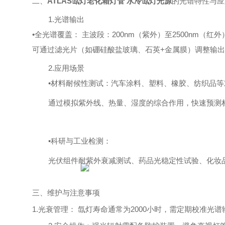
二、
ATLAS氙灯老化箱灯管 水冷氙灯光源
的光谱特性与应
1.光谱输出
•全光谱覆盖：
主波段：
200nm（紫外）至2500nm（红
可通过滤光片（如硼硅酸盐玻璃、石英
+金属膜）调整输出
2.应用场景
•材料耐候性测试：
汽车涂料、塑料、橡胶、纺织品等
通过模拟紫外线、热量、湿度的综合作用，快速预测
•科研与工业检测：
光伏组件耐紫外衰减测试、药品光稳定性试验、化妆
三、维护与注意事项
1.光衰管理：
氙灯寿命通常为
2000小时，需定期校准光