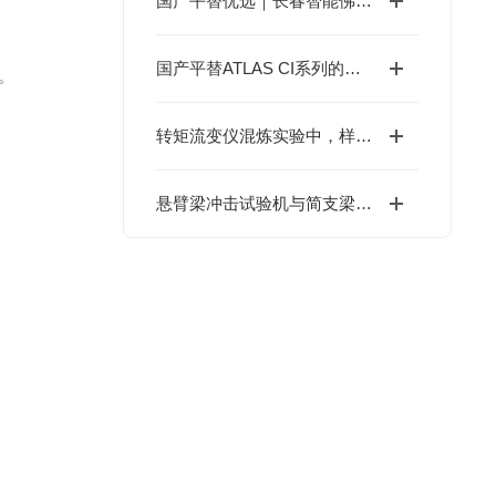
国产平替优选｜长春智能佛山分公司 RM-12000W 水冷氙灯灯管
国产平替ATLAS CI系列的水冷氙灯灯管
布。
转矩流变仪混炼实验中，样品不塑化的原因
悬臂梁冲击试验机与简支梁冲击试验机的区别