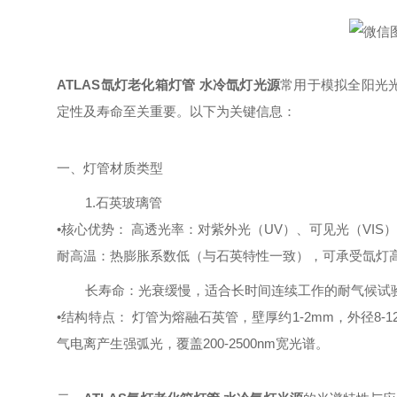
ATLAS氙灯老化箱灯管 水冷氙灯光源
常用于模拟全阳光
定性及寿命至关重要。以下为关键信息：
一、灯管材质类型
1.石英玻璃管
•核心优势：
高透光率：对紫外光（
UV）、可见光（VI
耐高温：热膨胀系数低（与石英特性一致），可承受氙灯
长寿命：光衰缓慢，适合长时间连续工作的耐气候试
•结构特点：
灯管为熔融石英管，壁厚约
1-2mm，外径8
气电离产生强弧光，覆盖
200-2500nm宽光谱。