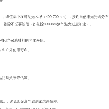
用
外），峰值集中在可见光区域（400-700 nm），接近自然阳光光谱分
，剔除不必要波段（如剔除<300nm紫外避免过度加速）。
对阳光敏感材料的老化评估。
材料户外使用寿命。
品防晒效果评估等。
谱输出，避免因光衰导致测试结果偏差。