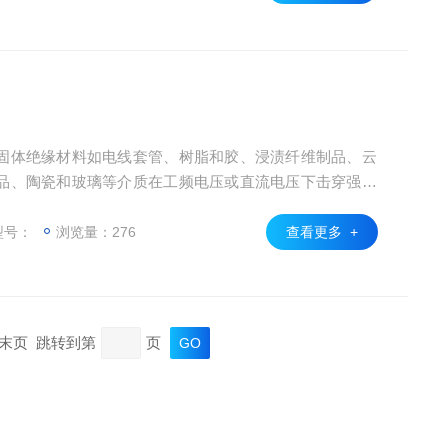
固体绝缘材料如电线套管、树脂和胶、浸渍纤维制品、云
品、陶瓷和玻璃等介质在工频电压或直流电压下击穿强度
用计算机控制，可对试验过程中的各种数据进行快速、准
示、打印。
型号：
浏览量：276
查看更多 +
页 末页 跳转到第
页