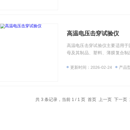
高温电压击穿试验仪
高温电压击穿试验仪主要适用于
母及其制品、塑料、薄膜复合制
和耐电压时间的测试；该仪器采
确的采集、处理，并可存取、显
更新时间：2026-02-24
产品
共 3 条记录，当前 1 / 1 页 首页 上一页 下一