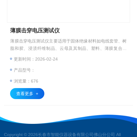
薄膜击穿电压测试仪
薄膜击穿电压测试仪主要适用于固体绝缘材料如电线套管、树
脂和胶、浸渍纤维制品、云母及其制品、塑料、薄膜复合制
品、陶瓷和玻璃等介质在工频电压或直流电压下击穿强度和耐
更新时间：2026-02-24
电压时间的测试；该仪器采用计算机控制，可对试验过程中的
产品型号：
各种数据进行快速、准确的采集、处理，并可存取、显示、打
印。
浏览量：676
查看更多 +
Copyright © 2026长春市智能仪器设备有限公司佛山分公司 All