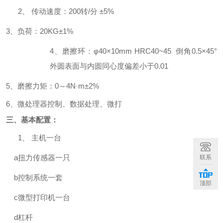
2、
传动速度：
200
转
/
分 ±
5%
3
、负荷：
20KG
±
1%
4
、磨擦环：φ
40
×
10mm HRC40~45
倒角
0.5
×
45
°
外圆表面与内圆同心度偏差小于
0.01
5
、磨擦力矩：
0
～
4N
·
m
±
2%
6
、微处理器控制、数据处理、微打
三、基本配置：
1、
主机一台
a
扭力传感器一只
联系
b
控制系统一套
顶部
c
微型打印机一台
d
杠杆