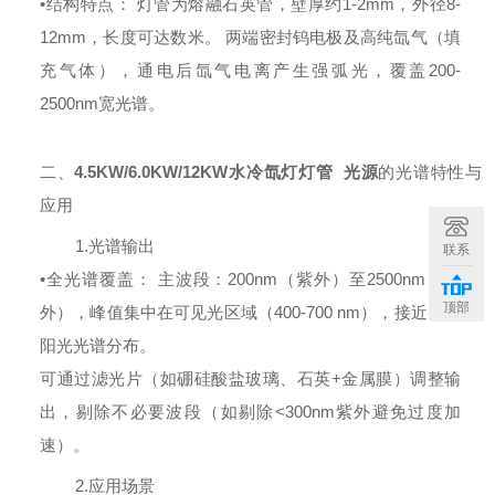
•结构特点：
灯管为熔融石英管，壁厚约
1-2mm，外径8-
12mm，长度可达数米。
两端密封钨电极及高纯氙气（填
充气体），通电后氙气电离产生强弧光，覆盖
200-
2500nm宽光谱。
二、
4.5KW/6.0KW/12KW水冷氙灯灯管 光源
的光谱特性与
应用
1.光谱输出
联系
•全光谱覆盖：
主波段：
200nm（紫外）至2500nm（红
顶部
外），峰值集中在可见光区域（400-700 nm），接近自然
阳光光谱分布。
可通过滤光片（如硼硅酸盐玻璃、石英
+金属膜）调整输
出，剔除不必要波段（如剔除<300nm紫外避免过度加
速）。
2.应用场景