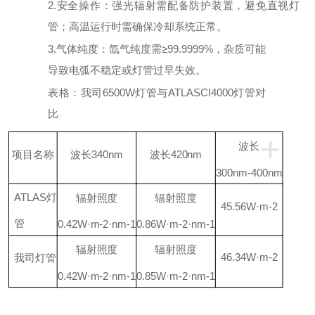
2.安全操作：
强光辐射需配备防护装置，避免直视灯
管；高温运行时需确保冷却系统正常。
3.气体纯度：
氙气纯度需
≥99.9999%，杂质可能
导致电弧不稳定或灯管过早失效。
表格：我司
6500W灯管与ATLASCI4000灯管对
比
+
波长
项目名称
波长
340nm
波长
420nm
300nm-400nm
ATLAS灯
辐射照度
辐射照度
45.56W·m
-2
管
0.42W·m
-2
·nm
-1
0.86W·m
-2
·nm
-1
辐射照度
辐射照度
46.34W·m
-2
我司灯管
0.42W·m
-2
·nm
-1
0.85W·m
-2
·nm
-1